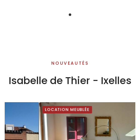
AGENCE IMMOBILIÈRE
NOUVEAUTÉS
Isabelle de Thier
Isabelle de Thier - Ixelles
Ixelles
LOCATION MEUBLÉE