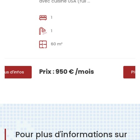
avec cuisine USA (full ...
1
1
60 m²
Prix : 950 € /mois
infos
Plus d'infos
Pour plus d'informations sur