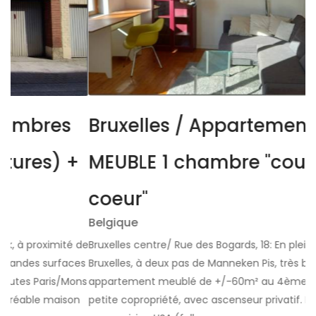
bres
Bruxelles / Appartement
es) +
MEUBLE 1 chambre "coup de
coeur"
Belgique
roximité de
Bruxelles centre/ Rue des Bogards, 18: En plein centre
s surfaces
Bruxelles, à deux pas de Manneken Pis, très bel
 Paris/Mons
appartement meublé de +/-60m² au 4ème étage d
le maison
petite copropriété, avec ascenseur privatif. Beau séj